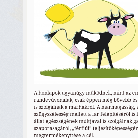
A honlapok ugyanúgy működnek, mint az em
randevúvonalak, csak éppen még bővebb és
is szolgálnak a marhákról. A marmagasság, a
szügyszélesség mellett a far felépítéséről is 
állat egészségének múltjával is szolgálnak g
szaporaságáról, „férfiúi” teljesítőképességér
megtermékenyítése a cél.