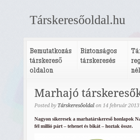
Társkeresőoldal.hu
Bemutatkozás
Biztonságos
Tá
társkereső
társkeresés
re
oldalon
né
Marhajó társkereső
Posted by
Társkeresőoldal
on
14
február
2013
Nagyon sikeresek a marhatárskereső honlapok N
fél millió párt – tehenet és bikát – hoztak össze.