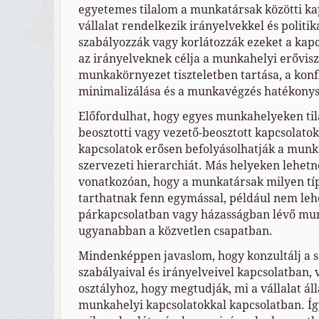
egyetemes tilalom a munkatársak közötti ka
vállalat rendelkezik irányelvekkel és politi
szabályozzák vagy korlátozzák ezeket a kap
az irányelveknek célja a munkahelyi erővis
munkakörnyezet tiszteletben tartása, a konf
minimalizálása és a munkavégzés hatékonys
Előfordulhat, hogy egyes munkahelyeken tila
beosztotti vagy vezető-beosztott kapcsolatok
kapcsolatok erősen befolyásolhatják a munk
szervezeti hierarchiát. Más helyeken lehetn
vonatkozóan, hogy a munkatársak milyen tí
tarthatnak fenn egymással, például nem le
párkapcsolatban vagy házasságban lévő mu
ugyanabban a közvetlen csapatban.
Mindenképpen javaslom, hogy konzultálj a 
szabályaival és irányelveivel kapcsolatban, 
osztályhoz, hogy megtudják, mi a vállalat ál
munkahelyi kapcsolatokkal kapcsolatban. Íg