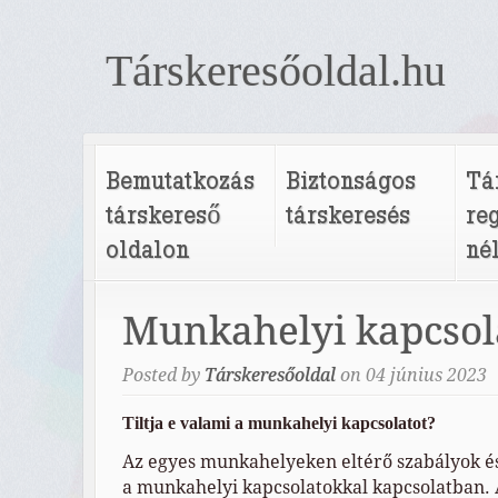
Társkeresőoldal.hu
Bemutatkozás
Biztonságos
Tá
társkereső
társkeresés
re
oldalon
né
Munkahelyi kapcsol
Posted by
Társkeresőoldal
on
04
június
2023
Tiltja e valami a munkahelyi kapcsolatot?
Az egyes munkahelyeken eltérő szabályok é
a munkahelyi kapcsolatokkal kapcsolatban. 