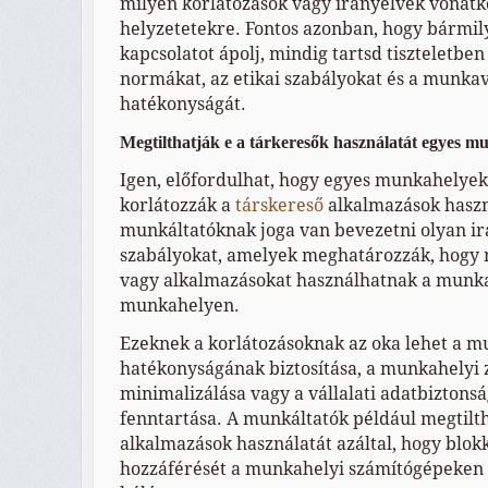
milyen korlátozások vagy irányelvek vonatk
helyzetetekre. Fontos azonban, hogy bármi
kapcsolatot ápolj, mindig tartsd tiszteletbe
normákat, az etikai szabályokat és a munka
hatékonyságát.
Megtilthatják e a tárkeresők használatát egyes 
Igen, előfordulhat, hogy egyes munkahelyek
korlátozzák a
társkereső
alkalmazások haszn
munkáltatóknak joga van bevezetni olyan ir
szabályokat, amelyek meghatározzák, hogy 
vagy alkalmazásokat használhatnak a munka
munkahelyen.
Ezeknek a korlátozásoknak az oka lehet a 
hatékonyságának biztosítása, a munkahelyi
minimalizálása vagy a vállalati adatbiztons
fenntartása. A munkáltatók például megtilth
alkalmazások használatát azáltal, hogy blok
hozzáférését a munkahelyi számítógépeken v