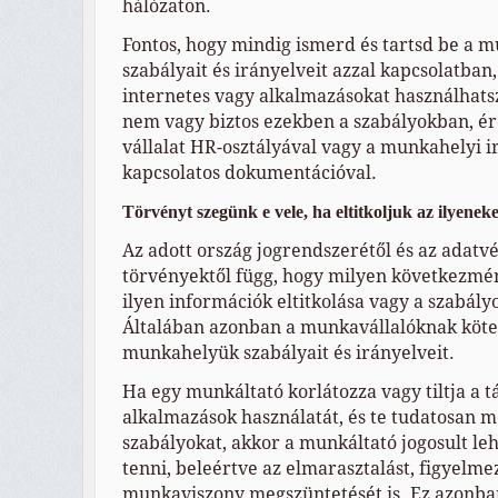
hálózaton.
Fontos, hogy mindig ismerd és tartsd be a 
szabályait és irányelveit azzal kapcsolatban
internetes vagy alkalmazásokat használhat
nem vagy biztos ezekben a szabályokban, ér
vállalat HR-osztályával vagy a munkahelyi i
kapcsolatos dokumentációval.
Törvényt szegünk e vele, ha eltitkoljuk az ilyenek
Az adott ország jogrendszerétől és az adat
törvényektől függ, hogy milyen következmén
ilyen információk eltitkolása vagy a szabál
Általában azonban a munkavállalóknak köte
munkahelyük szabályait és irányelveit.
Ha egy munkáltató korlátozza vagy tiltja a t
alkalmazások használatát, és te tudatosan 
szabályokat, akkor a munkáltató jogosult le
tenni, beleértve az elmarasztalást, figyelme
munkaviszony megszüntetését is. Ez azonb