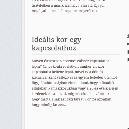
legyél tolakodó vagy zavaró, és mindig tartsd
tiszteletben a másik személy határait. Egy jól
megfogalmazott bók segíthet megerősíteni...
Ideális kor egy
kapcsolathoz
Milyen életkorban érdemes először kapcsolatba
lépni? Nincs konkrét életkor, amikor először
kapcsolatba kellene lépni, mivel ez a döntés
személyenként változó és az egyéni fejlődési ütemtől
függ. Általánosságban elmondható, hogy a fiatalok
általában kamaszkorukban vagy a 20-as éveik elején
kezdenek el randizni, míg másoknak tovább tart,
hogy megtalálják az igazi társat. Fontos azonban,
hogy mindig készen...