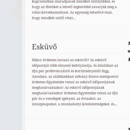
kapcsolatban maradjanak mindkét szülőjükkel, és
hogy az életüket a lehető legkevésbé zavarják meg a
válás következményei. Az egyezség lehetővé teszi,
hogy mindkét szülő részt...
Esküvő
Mikor érdemes tartani az esküvőt? Az esküvő
időpontját több tényező befolyásolja, és általában az
ifjú pár preferenciáitól és körülményeitől függ.
Azonban, az alábbiakban néhány fontos szempontot
érdemes figyelembe venni az esküvő időpontjának
meghatározásakor: Az esküvő időpontjának
meghatározásakor érdemes figyelembe venni az ifjú
pár és a vendégek igényeit, az évszakot, az
ünnepnapokat, a munkahelyi kötelezettségeket, és...