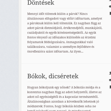
Döntések
Mennyi időt töltenek külön a párok? Nincs
általánosan elfogadott vagy előírt időtartam, amelyet
a pároknak külön kell tölteniük. Ez nagyban függ az
adott párok életmódjától, értékrendjétől, munkájától,
családjuktól és egyéb kötelezettségeiktől. Az egyik
fontos tényező az időszakos különélés az érzelmi
folyamatok feldolgozására, önmagunkkal való
találkozásra, valamint a személyes fejlődésre és
önreflexióra szánt időtartam. Az ilyen...
Bókok, dicséretek
Hogyan bókoljunk egy nőnek? A bókolás módja és a
kontextus nagyban függ az adott helyzettől, illetve az
adott nő egyéniségétől és a kapcsolat természetétől.
Általánosságban azonban a következők lehetnek jó
módszerek: Fontos, hogy bókolás közben soha ne