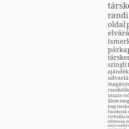
társk
randi
oldal
elvárá
ismer
párka
társke
szingli
ajándék
udvarlá
magány
randiold
utazás
cs
illem
meg
nap
társk
Facebook
virtuális
i
hűtlenség
m
anya
család