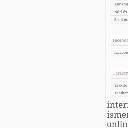
Annamá
Nóri és
Zsolt és
Faceboo
faceboo
Társker
Szakító
Társker
inter
isme
onli