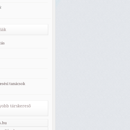
k
iák
tás
esési tanácsok
obb társkereső
s.hu