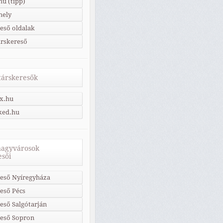
u (tipp)
hely
eső oldalak
árskereső
 társkeresők
x.hu
ked.hu
nagyvárosok
esői
eső Nyíregyháza
eső Pécs
eső Salgótarján
reső Sopron