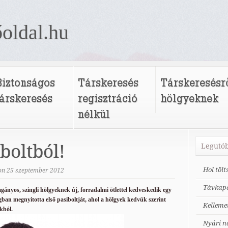
oldal.hu
Biztonságos
Társkeresés
Társkeresésr
társkeresés
regisztráció
hölgyeknek
nélkül
 boltból!
Legutób
Hol töl
on
25
szeptember
2012
Távkapc
agányos, szingli hölgyeknek új, forradalmi ötlettel kedveskedik egy
gban megnyitotta első pasiboltját, ahol a hölgyek kedvük szerint
Kelleme
kból.
Nyári n