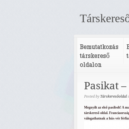
Társkereső
Bemutatkozás
társkereső
oldalon
Pasikat –
Posted by
Társkeresőoldal
Megnyílt az első pasibolt! A m
társkereső oldal. Franciaorszá
válogathatnak a hús-vér férfia