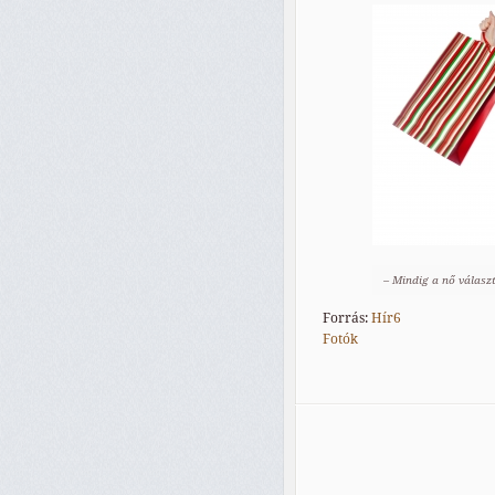
– Mindig a nő válasz
Forrás:
Hír6
Fotók