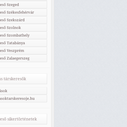
eső Szeged
eső Székesfehérvár
eső Szekszárd
eső Szolnok
reső Szombathely
eső Tatabánya
reső Veszprém
eső Zalaegerszeg
s társkeresők
ások
soktarskeresoje.hu
eső sikertörténetek