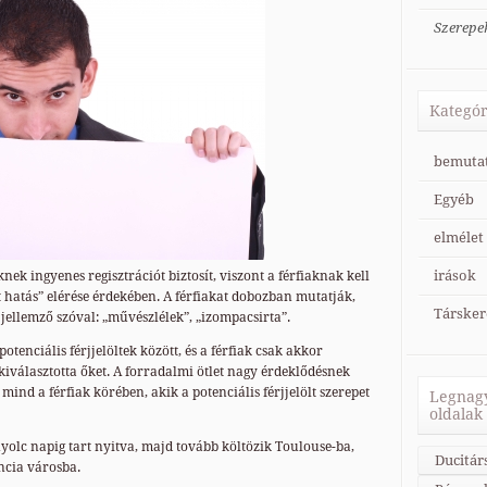
Szerepe
Kategór
bemuta
Egyéb
elmélet
irások
nek ingyenes regisztrációt biztosít, viszont a férfiaknak kell
t hatás” elérése érdekében. A férfiakat dobozban mutatják,
Társker
 jellemző szóval: „művészlélek”, „izompacsirta”.
tenciális férjjelöltek között, és a férfiak csak akkor
kiválasztotta őket. A forradalmi ötlet nagy érdeklődésnek
mind a férfiak körében, akik a potenciális férjjelölt szerepet
Legnagy
oldalak
nyolc napig tart nyitva, majd tovább költözik Toulouse-ba,
Ducitár
ncia városba.