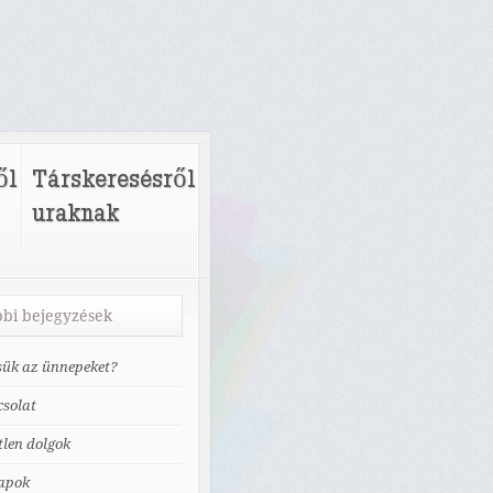
ől
Társkeresésről
uraknak
bi bejegyzések
tsük az ünnepeket?
solat
tlen dolgok
apok