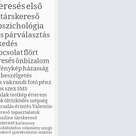
eresés
első
társkereső
pszichológia
s
párválasztás
kedés
pcsolat
flört
resés
önbizalom
fénykép
házasság
beszélgetés
s
vakrandi
fotó
pénz
os
szex
SMS
alak
testkép
étterem
ók
öltözködés
szépség
csalás
érintés
Valentin-
ereső tapasztalatok
online társkereső
nternet
karácsony
obiltelefon
vélemény
szingli
esküvő
gyerekvállalás
szakítás