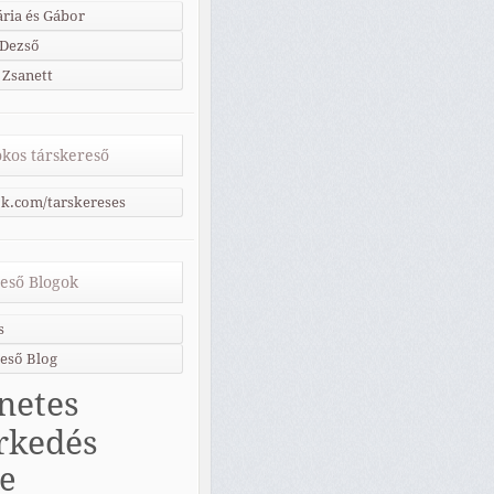
ria és Gábor
 Dezső
 Zsanett
kos társkereső
k.com/tarskereses
eső Blogok
s
eső Blog
netes
rkedés
ne