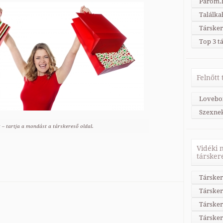
Párom.h
Találka
Társker
Top 3 t
Felnőtt
Lovebo
Szexne
t – tartja a mondást a társkereső oldal.
Vidéki 
társker
Társker
Társker
Társker
Társke