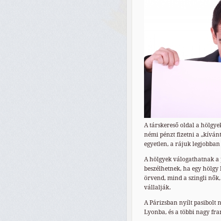
A társkereső oldal a hölgyek
némi pénzt fizetni a „kíván
egyetlen, a rájuk legjobban
A hölgyek válogathatnak a po
beszélhetnek, ha egy hölgy 
örvend, mind a szingli nők, 
vállalják.
A Párizsban nyílt pasibolt 
Lyonba, és a többi nagy fra