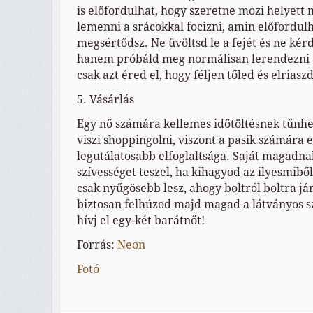
is előfordulhat, hogy szeretne mozi helyett
lemenni a srácokkal focizni, amin előfordul
megsértődsz. Ne üvöltsd le a fejét és ne ké
hanem próbáld meg normálisan lerendezni a
csak azt éred el, hogy féljen tőled és elriaszd
5. Vásárlás
Egy nő számára kellemes időtöltésnek tűnhe
viszi shoppingolni, viszont a pasik számára e
legutálatosabb elfoglaltsága. Saját magadnak
szívességet teszel, ha kihagyod az ilyesmibő
csak nyűgösebb lesz, ahogy boltról boltra jár
biztosan felhúzod majd magad a látványos 
hívj el egy-két barátnőt!
Forrás:
Neon
Fotó