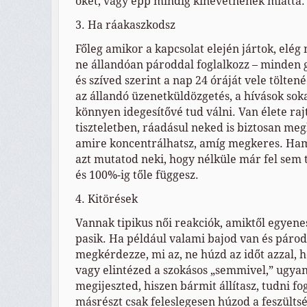
őket, vagy épp mindig kinevetnének miatta.
3. Ha ráakaszkodsz
Főleg amikor a kapcsolat elején jártok, elég
ne állandóan pároddal foglalkozz – minden g
és szíved szerint a nap 24 óráját vele töltené
az állandó üzenetküldözgetés, a hívások sok
könnyen idegesítővé tud válni. Van élete rajt
tiszteletben, ráadásul neked is biztosan me
amire koncentrálhatsz, amíg megkeres. Hama
azt mutatod neki, hogy nélküle már fel sem
és 100%-ig tőle függesz.
4. Kitörések
Vannak tipikus női reakciók, amiktől egyene
pasik. Ha például valami bajod van és párod 
megkérdezze, mi az, ne húzd az időt azzal,
vagy elintézed a szokásos „semmivel,” ugyan
megijeszted, hiszen bármit állítasz, tudni fo
másrészt csak feleslegesen húzod a feszültség