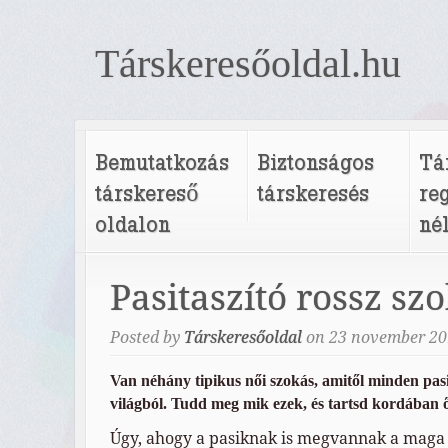
Társkeresőoldal.hu
Bemutatkozás
Biztonságos
Tá
társkereső
társkeresés
re
oldalon
né
Pasitaszító rossz sz
Posted by
Társkeresőoldal
on
23
november
20
Van néhány tipikus női szokás, amitől minden pasi
világból. Tudd meg mik ezek, és tartsd kordában 
Úgy, ahogy a pasiknak is megvannak a maga 