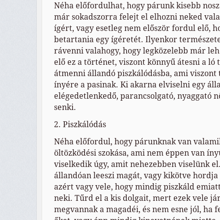
Néha előfordulhat, hogy párunk kisebb nosz
már sokadszorra felejt el elhozni neked val
ígért, vagy esetleg nem először fordul elő, 
betartania egy ígéretét. Ilyenkor természet
rávenni valahogy, hogy legközelebb már leh
elő ez a történet, viszont könnyű átesni a ló 
átmenni állandó piszkálódásba, ami viszont 
ínyére a pasinak. Ki akarna elviselni egy ál
elégedetlenkedő, parancsolgató, nyaggató 
senki.
2. Piszkálódás
Néha előfordul, hogy párunknak van valami
öltözködési szokása, ami nem éppen van ín
viselkedik úgy, amit nehezebben viselünk e
állandóan leeszi magát, vagy kikötve hordja
azért vagy vele, hogy mindig piszkáld emiat
neki. Tűrd el a kis dolgait, mert ezek vele j
megvannak a magadéi, és nem esne jól, ha 