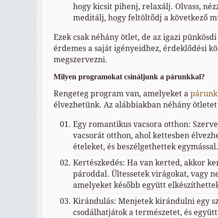
hogy kicsit pihenj, relaxálj. Olvass, néz
meditálj, hogy feltöltődj a következő 
Ezek csak néhány ötlet, de az igazi pünkösdi
érdemes a saját igényeidhez, érdeklődési 
megszervezni.
Milyen programokat csináljunk a párunkkal?
Rengeteg program van, amelyeket a
párunk
élvezhetünk. Az alábbiakban néhány ötletet 
Egy romantikus vacsora otthon: Szerv
vacsorát otthon, ahol kettesben élvezhe
ételeket, és beszélgethettek egymással
Kertészkedés: Ha van kerted, akkor ker
pároddal. Ültessetek virágokat, vagy n
amelyeket később együtt elkészíthette
Kirándulás: Menjetek kirándulni egy sz
csodálhatjátok a természetet, és együtt 