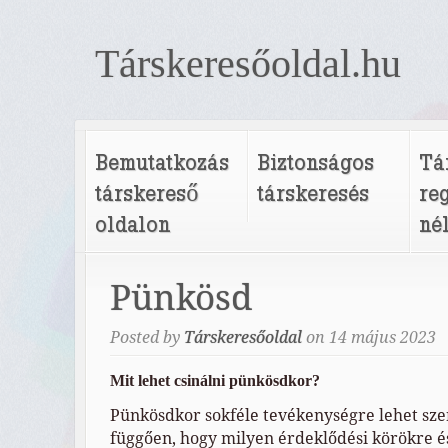
Társkeresőoldal.hu
Bemutatkozás
Biztonságos
Tá
társkereső
társkeresés
re
oldalon
né
Pünkösd
Posted by
Társkeresőoldal
on
14
május
2023
Mit lehet csinálni pünkösdkor?
Pünkösdkor sokféle tevékenységre lehet szert
függően, hogy milyen érdeklődési körökre é