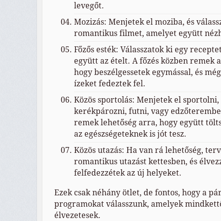
levegőt.
Mozizás: Menjetek el moziba, és válass
romantikus filmet, amelyet együtt néz
Főzős esték: Válasszatok ki egy recepte
együtt az ételt. A főzés közben remek a
hogy beszélgessetek egymással, és még a
ízeket fedeztek fel.
Közös sportolás: Menjetek el sportolni,
kerékpározni, futni, vagy edzőterembe.
remek lehetőség arra, hogy együtt tölts
az egészségeteknek is jót tesz.
Közös utazás: Ha van rá lehetőség, ter
romantikus utazást kettesben, és élvezz
felfedezzétek az új helyeket.
Ezek csak néhány ötlet, de fontos, hogy a pá
programokat válasszunk, amelyek mindkett
élvezetesek.