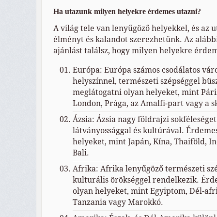
Ha utazunk milyen helyekre érdemes utazni?
A világ tele van lenyűgöző helyekkel, és az 
élményt és kalandot szerezhetünk. Az aláb
ajánlást találsz, hogy milyen helyekre érde
Európa: Európa számos csodálatos váro
helyszínnel, természeti szépséggel bü
meglátogatni olyan helyeket, mint Páriz
London, Prága, az Amalfi-part vagy a 
Ázsia: Ázsia nagy földrajzi sokféleséget
látványossággal és kultúrával. Érdeme
helyeket, mint Japán, Kína, Thaiföld, I
Bali.
Afrika: Afrika lenyűgöző természeti sz
kulturális örökséggel rendelkezik. Ér
olyan helyeket, mint Egyiptom, Dél-afr
Tanzania vagy Marokkó.