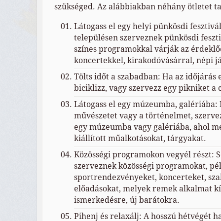
szükséged. Az alábbiakban néhány ötletet ta
Látogass el egy helyi pünkösdi fesztivá
településen szerveznek pünkösdi feszt
színes programokkal várják az érdeklő
koncertekkel, kirakodóvásárral, népi j
Tölts időt a szabadban: Ha az időjárás 
biciklizz, vagy szervezz egy pikniket a 
Látogass el egy múzeumba, galériába: 
művészetet vagy a történelmet, szerve
egy múzeumba vagy galériába, ahol m
kiállított műalkotásokat, tárgyakat.
Közösségi programokon vegyél részt: 
szerveznek közösségi programokat, pé
sportrendezvényeket, koncerteket, sza
előadásokat, melyek remek alkalmat k
ismerkedésre, új barátokra.
Pihenj és relaxálj: A hosszú hétvégét ha