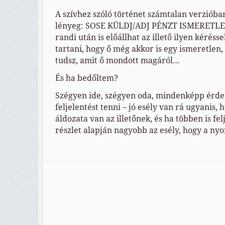
A szívhez szóló történet számtalan verzióban
lényeg: SOSE KÜLDJ/ADJ PÉNZT ISMERETLE
randi után is előállhat az illető ilyen kéréss
tartani, hogy ő még akkor is egy ismeretlen, 
tudsz, amit ő mondott magáról…
És ha bedőltem?
Szégyen ide, szégyen oda, mindenképp érd
feljelentést tenni – jó esély van rá ugyanis,
áldozata van az illetőnek, és ha többen is fel
részlet alapján nagyobb az esély, hogy a n