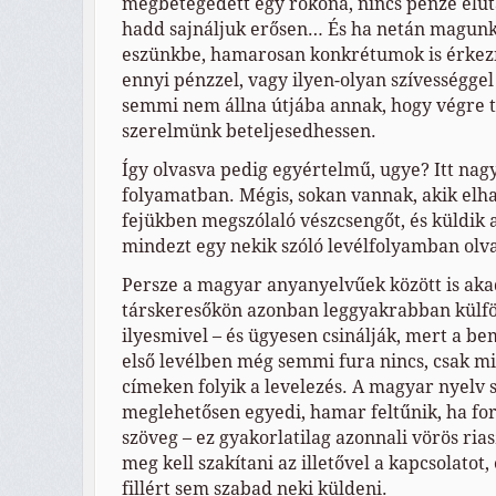
megbetegedett egy rokona, nincs pénze elut
hadd sajnáljuk erősen… És ha netán magunk
eszünkbe, hamarosan konkrétumok is érkezn
ennyi pénzzel, vagy ilyen-olyan szívességge
semmi nem állna útjába annak, hogy végre t
szerelmünk beteljesedhessen.
Így olvasva pedig egyértelmű, ugye? Itt nag
folyamatban. Mégis, sokan vannak, akik elha
fejükben megszólaló vészcsengőt, és küldik 
mindezt egy nekik szóló levélfolyamban olv
Persze a magyar anyanyelvűek között is aka
társkeresőkön azonban leggyakrabban külf
ilyesmivel – és ügyesen csinálják, mert a b
első levélben még semmi fura nincs, csak m
címeken folyik a levelezés. A magyar nyelv 
meglehetősen egyedi, hamar feltűnik, ha for
szöveg – ez gyakorlatilag azonnali vörös ria
meg kell szakítani az illetővel a kapcsolatot
fillért sem szabad neki küldeni.