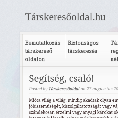
Társkeresőoldal.hu
Bemutatkozás
Biztonságos
Tá
társkereső
társkeresés
re
oldalon
né
Segítség, csaló!
Posted by
Társkeresőoldal
on
27
augusztus
2
Mióta világ a világ, mindig akadtak olyan e
jóhiszeműségét, kiszolgáltatottságát vagy vá
szándékosan érzelmi vagy anyagi károkat o