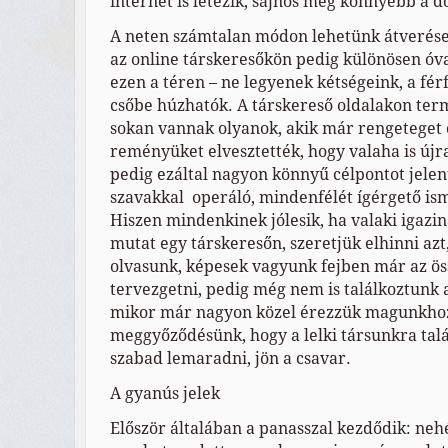
internet is létezik, sajnos még könnyebb a 
A neten számtalan módon lehetünk átverések
az online társkeresőkön pedig különösen óva
ezen a téren – ne legyenek kétségeink, a fér
csőbe húzhatók. A társkereső oldalakon te
sokan vannak olyanok, akik már rengeteget
reményüket elvesztették, hogy valaha is újra
pedig ezáltal nagyon könnyű célpontot jelen
szavakkal operáló, mindenfélét ígérgető is
Hiszen mindenkinek jólesik, ha valaki igazi
mutat egy társkeresőn, szeretjük elhinni azt
olvasunk, képesek vagyunk fejben már az ös
tervezgetni, pedig még nem is találkoztunk 
mikor már nagyon közel érezzük magunkhoz
meggyőződésünk, hogy a lelki társunkra talá
szabad lemaradni, jön a csavar.
A gyanús jelek
Először általában a panasszal kezdődik: neh