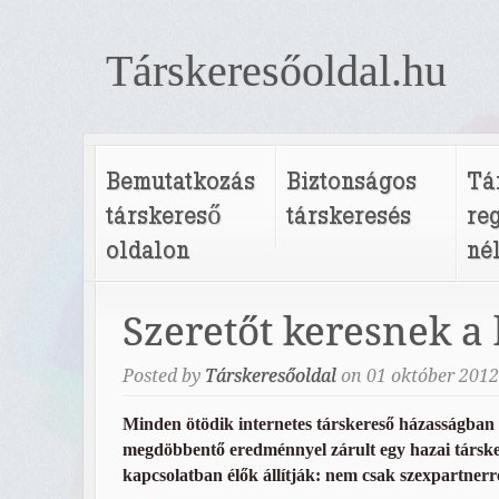
Társkeresőoldal.hu
Bemutatkozás
Biztonságos
Tá
társkereső
társkeresés
re
oldalon
né
Szeretőt keresnek a
Posted by
Társkeresőoldal
on
01
október
2012
Minden ötödik internetes társkereső házasságban é
megdöbbentő eredménnyel zárult egy hazai társke
kapcsolatban élők állítják: nem csak szexpartner