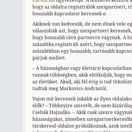
Párom.hu
ügyvezetője. A felmérés készítői a
hogy az oldalra regisztrálók szexpartnert, r
hosszabb kapcsolatot keresnek-e.
Akiknek van kedvesük, de nem élnek vele eg
válaszolták azt, hogy szexpartnert keresnek,
hogy hosszabb távú partnerre vágynak. A há
százaléka regisztrált azért, hogy szexpartner
százalékban egy hosszabb, tartósabb kapcsol
párjuk mellett.
– A házasságban vagy élettársi kapcsolatban
vannak többségben, akik eltitkolják, hogy má
az életüket. Akad, aki fél évig is tud titkolóz
tudtuk meg Markovics Andrástól.
Vajon mit keresnek inkább az ilyen oldalak
élők? – Többnyire szeretőt, de nem kizárólag 
Csehák Hajnalka. – Akik csak szexre vágynak,
házasságukat, zömében szexpartnerkeresőbe
társkereső oldalon próbálkoznak, azok intell