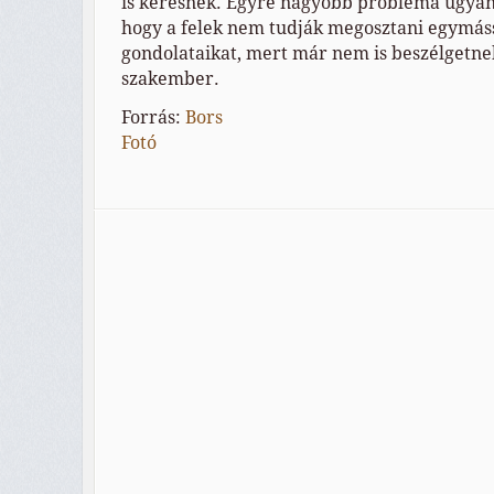
is keresnek. Egyre nagyobb probléma ugyan
hogy a felek nem tudják megosztani egymás
gondolataikat, mert már nem is beszélgetn
szakember.
Forrás:
Bors
Fotó